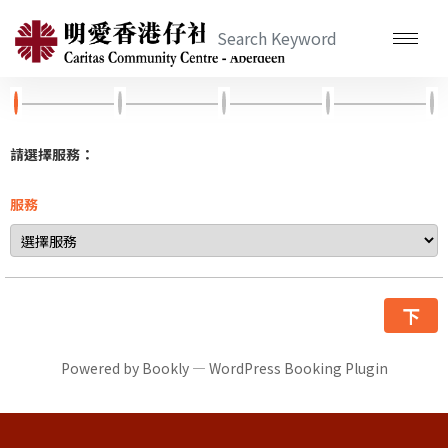
請選擇服務：
服務
下
Powered by
Bookly
—
WordPress Booking Plugin