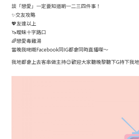
談「戀愛」一定要知道啲一二三四件事！
✨交友攻略
💖友達以上
🦄曖昧十字路口
🌈戀愛毒雞湯
當晚我哋嘅Facebook同IG都會同時直播㗎～
我地都會上去客串做主持😉歡迎大家聽晚黎聽下G持下我地