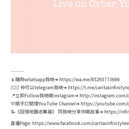
———
📱隨時whatsapp我哋➔ https://wa.me/85293773666
🙆🏻‍♀️ 仲可以telegram我哋➔ https://t.me/caritasinfinityt
📍立即Follow我哋嘅instagram➔ http://instagram.com/cari
💛順手訂閱埋YouTube Channel➔ https://youtube.com/c
📝《回憶地圖收集箱》 同我哋分享你嘅故事➔ https://infintyte
直播Page: https://www.facebook.com/caritasinfinitytee