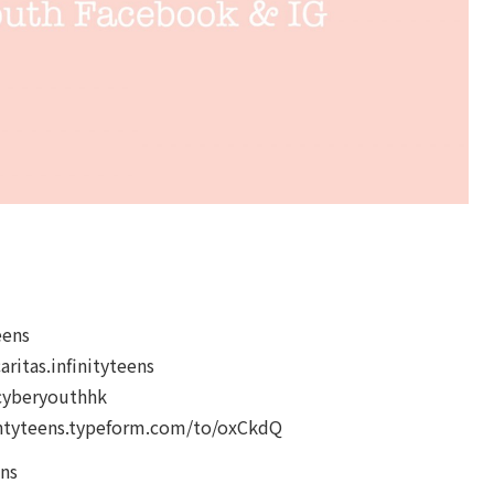
eens
tas.infinityteens
yberyouthhk
ens.typeform.com/to/oxCkdQ
ns